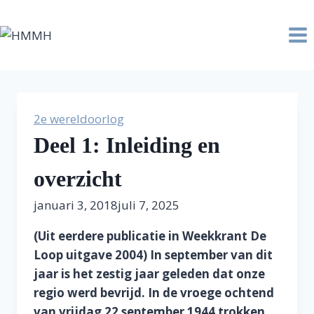
Doorgaan
naar
inhoud
2e wereldoorlog
Deel 1: Inleiding en
overzicht
januari 3, 2018
juli 7, 2025
(Uit eerdere publicatie in Weekkrant De
Loop uitgave 2004) In september van dit
jaar is het zestig jaar geleden dat onze
regio werd bevrijd. In de vroege ochtend
van vrijdag 22 september 1944 trokken