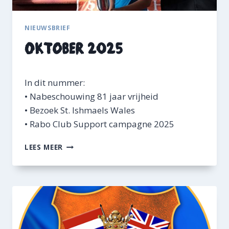
NIEUWSBRIEF
Oktober 2025
In dit nummer:
• Nabeschouwing 81 jaar vrijheid
• Bezoek St. Ishmaels Wales
• Rabo Club Support campagne 2025
O
LEES MEER
K
T
O
B
E
R
2