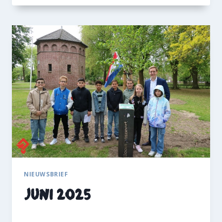
G
U
S
T
U
S
2
0
2
5
NIEUWSBRIEF
Juni 2025